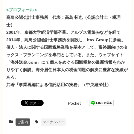
<プロフィール＞
高鳥公認会計士事務所 代表：高鳥 拓也（公認会計士・税理
士）
2001年、京都大学経済学部卒業。アルプス電気㈱などを経て
2014年、高鳥公認会計士事務所を開設し、itax Groupに参画。
個人・法人に関する国際税務業務を基本として、富裕層向けのタ
ックス・プランニングを専門としている。また、ウェブサイト
「海外送金.com」にて個人をめぐる国際税務の最新情報をわか
りやすく解説。海外居住日本人の税金問題の解決に豊富な実績が
ある。
共著『事業再編による信託活用の実務』（中央経済社）
Pocket
ご案内
マイナンバー