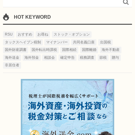

HOT KEYWORD
RSU
おすすめ
お尋ね
ストック・オプション
タックスヘイブン税制
マイナンバー
共同名義口座
出国税
国外財産調書
国外転出時課税
国際相続
国際離婚
海外不動産
海外送金
海外預金
相談会
確定申告
税務調査
節税
贈与
非居住者