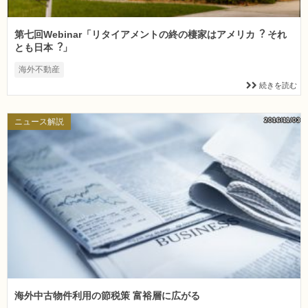
第七回Webinar「リタイアメントの終の棲家はアメリカ︖ それ
とも⽇本︖」
海外不動産
続きを読む
2016/11/03
ニュース解説
海外中古物件利用の節税策 富裕層に広がる