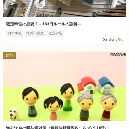
確定申告は必要？～183日ルールの誤解～
おすすめ
海外不動産
確定申告
続きを読む
2014/08/13
贈与
海外送金の贈与税対策（相続時精算課税）をズバリ解説！