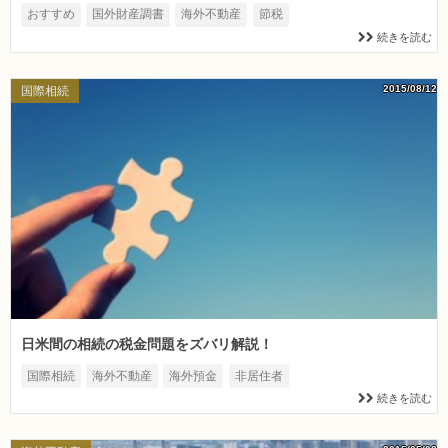
おすすめ
国外財産調書
海外不動産
節税
続きを読む
2015/08/12
国際相続
日米間の相続の税金問題をズバリ解説！
国際相続
海外不動産
海外預金
非居住者
続きを読む