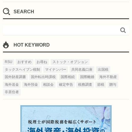
SEARCH

HOT KEYWORD
RSU
おすすめ
お尋ね
ストック・オプション
タックスヘイブン税制
マイナンバー
共同名義口座
出国税
国外財産調書
国外転出時課税
国際相続
国際離婚
海外不動産
海外送金
海外預金
相談会
確定申告
税務調査
節税
贈与
非居住者