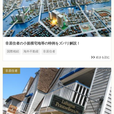
非居住者の小規模宅地等の特例をズバリ解説！
国際相続
海外不動産
非居住者
続きを読む
2014/08/31
非居住者