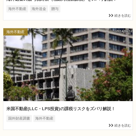
海外不動産
海外送金
贈与
続きを読む
2014/06/12
海外不動産
米国不動産(LLC・LPS投資)の課税リスクをズバリ解説！
国外財産調書
海外不動産
続きを読む