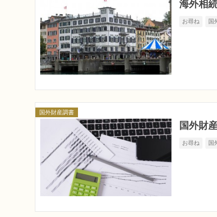
海外相
お尋ね
国
国外財産調書
国外財
お尋ね
国