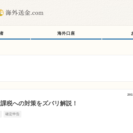
者
海外口座
201
産課税への対策をズバリ解説！
書
確定申告