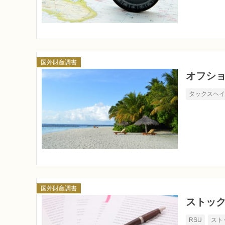
国外財産調書
オフシ
タックスヘ
国外財産調書
ストッ
RSU
スト