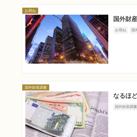
お尋ね
国外財
お尋ね
国
国外財産調書
なるほど
国外財産調