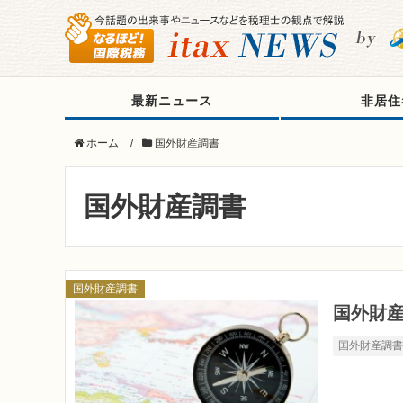
最新ニュース
非居住
ホーム
/
国外財産調書
国外財産調書
国外財産調書
国外財
国外財産調