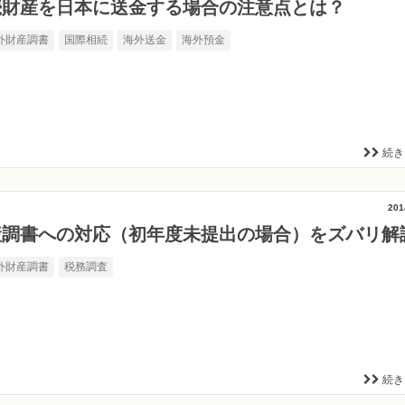
続財産を日本に送金する場合の注意点とは？
外財産調書
国際相続
海外送金
海外預金
続き
201
産調書への対応（初年度未提出の場合）をズバリ解
外財産調書
税務調査
続き