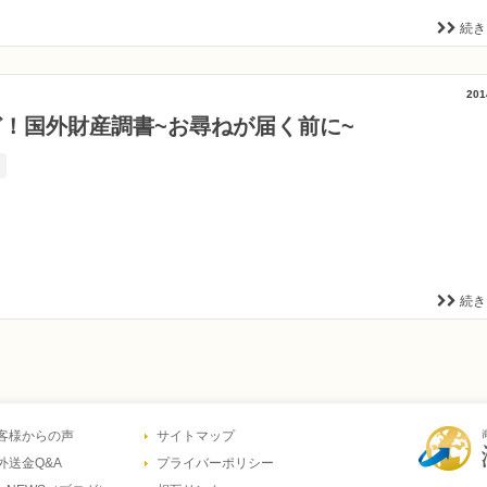
続き
201
！国外財産調書~お尋ねが届く前に~
書
続き
客様からの声
サイトマップ
外送金Q&A
プライバーポリシー