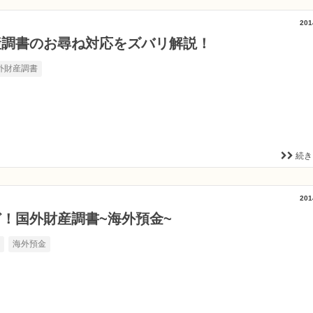
201
産調書のお尋ね対応をズバリ解説！
外財産調書
続き
201
！国外財産調書~海外預金~
書
海外預金