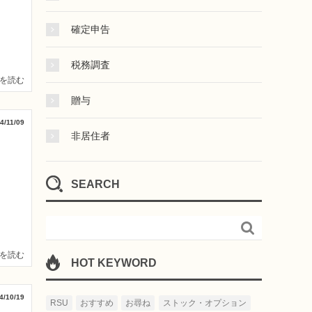
確定申告
税務調査
を読む
贈与
4/11/09
非居住者
SEARCH

を読む
HOT KEYWORD
4/10/19
RSU
おすすめ
お尋ね
ストック・オプション