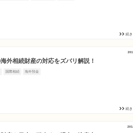
続き
201
の海外相続財産の対応をズバリ解説！
書
国際相続
海外預金
続き
201