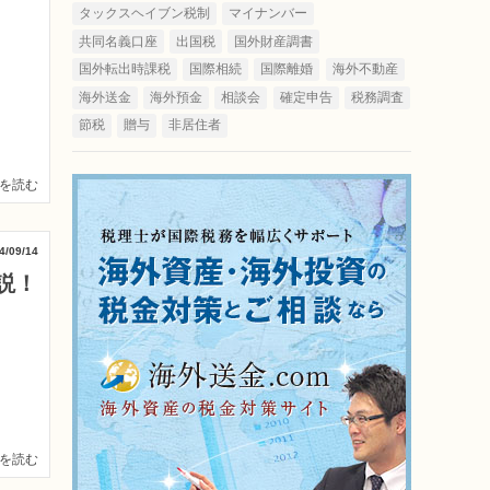
タックスヘイブン税制
マイナンバー
共同名義口座
出国税
国外財産調書
国外転出時課税
国際相続
国際離婚
海外不動産
海外送金
海外預金
相談会
確定申告
税務調査
節税
贈与
非居住者
を読む
4/09/14
説！
を読む