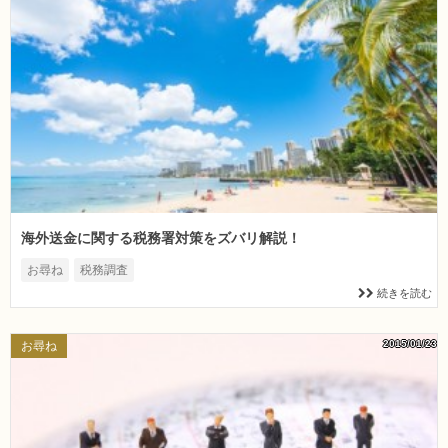
海外送金に関する税務署対策をズバリ解説！
お尋ね
税務調査
続きを読む
2015/01/23
お尋ね