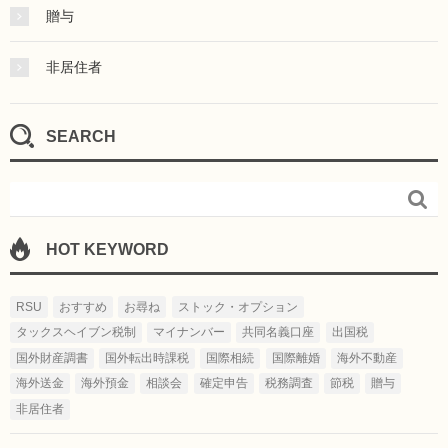
贈与
非居住者
SEARCH

HOT KEYWORD
RSU
おすすめ
お尋ね
ストック・オプション
タックスヘイブン税制
マイナンバー
共同名義口座
出国税
国外財産調書
国外転出時課税
国際相続
国際離婚
海外不動産
海外送金
海外預金
相談会
確定申告
税務調査
節税
贈与
非居住者