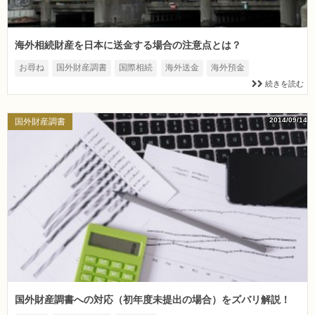
海外相続財産を日本に送金する場合の注意点とは？
お尋ね
国外財産調書
国際相続
海外送金
海外預金
続きを読む
2014/09/14
国外財産調書
国外財産調書への対応（初年度未提出の場合）をズバリ解説！