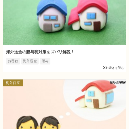
海外送金の贈与税対策をズバリ解説！
お尋ね
海外送金
贈与
続きを読む
2014/06/29
海外口座