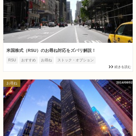
米国株式（RSU）のお尋ね対応をズバリ解説！
RSU
おすすめ
お尋ね
ストック・オプション
続きを読む
2014/08/02
お尋ね