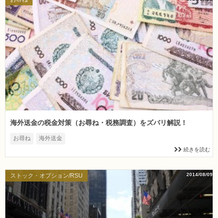
海外送金の税金対策（お尋ね・税務調査）をズバリ解説！
お尋ね
海外送金
続きを読む
2014/08/09
ストック・オプション/RSU