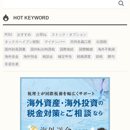

HOT KEYWORD
RSU
おすすめ
お尋ね
ストック・オプション
タックスヘイブン税制
マイナンバー
共同名義口座
出国税
国外財産調書
国外転出時課税
国際相続
国際離婚
海外不動産
海外送金
海外預金
相談会
確定申告
税務調査
節税
贈与
非居住者