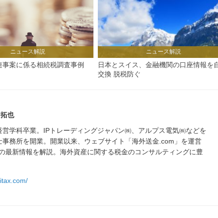
ニュース解説
ニュース解説
連事案に係る相続税調査事例
日本とスイス、金融機関の口座情報を
交換 脱税防ぐ
 拓也
部経営学科卒業。IPトレーディングジャパン㈱、アルプス電気㈱などを
計士事務所を開業。開業以来、ウェブサイト「海外送金.com」を運営
の最新情報を解説。海外資産に関する税金のコンサルティングに豊
ritax.com/