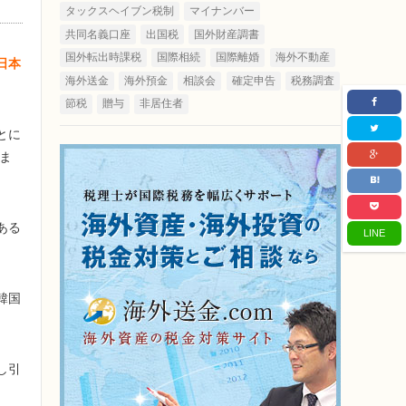
タックスヘイブン税制
マイナンバー
共同名義口座
出国税
国外財産調書
国外転出時課税
国際相続
国際離婚
海外不動産
日本
海外送金
海外預金
相談会
確定申告
税務調査
節税
贈与
非居住者
とに
ま
ある
LINE
韓国
し引