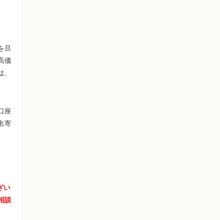
を旦
高価
は、
口座
名寄
ざい
相談