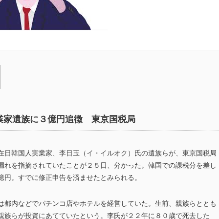
業家遺族に３億円追徴 東京国税局
在日韓国人実業家、李日玉（イ・イルオク）氏の遺族らが、東京国税局
漏れを指摘されていたことが２５日、分かった。韓国での課税分を差し
億円。すでに修正申告を済ませたとみられる。
は都内などでパチンコ店やホテルを経営していた。生前、親族らととも
親族らが投資にあてていたという。李氏が２２年に８０歳で死去した