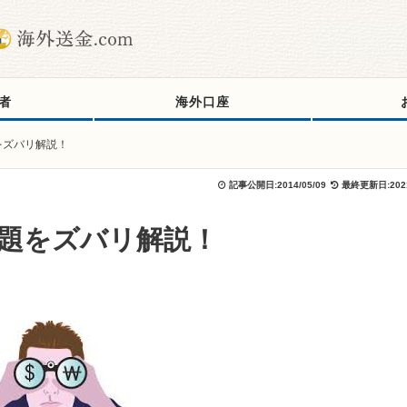
者
海外口座
をズバリ解説！
記事公開日:
2014/05/09
最終更新日:
202
題をズバリ解説！