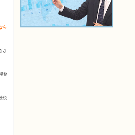
なら
断さ
税務
続税