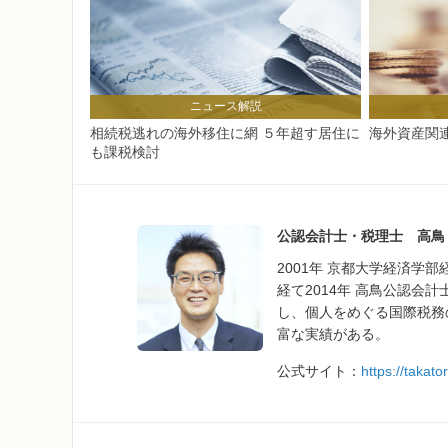
ニュース解説
相続税逃れの海外移住に網 ５年超す居住に
海外資産関
も課税検討
公認会計士・税理士 高鳥
2001年 京都大学経済学
経て2014年 高鳥公認会
し、個人をめぐる国際税務
富な実績がある。
公式サイト：
https://takato