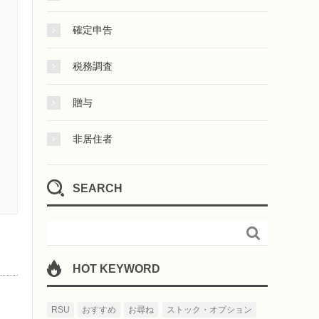
確定申告
税務調査
贈与
非居住者
SEARCH

HOT KEYWORD
RSU
おすすめ
お尋ね
ストック・オプション