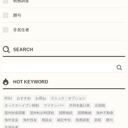
税務調査
贈与
非居住者
SEARCH

HOT KEYWORD
RSU
おすすめ
お尋ね
ストック・オプション
タックスヘイブン税制
マイナンバー
共同名義口座
出国税
国外財産調書
国外転出時課税
国際相続
国際離婚
海外不動産
海外送金
海外預金
相談会
確定申告
税務調査
節税
贈与
非居住者