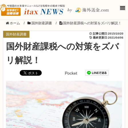
ホーム
/
国外財産調書
/
国外財産課税への対策をズバリ解説！
記事公開日:
2015/10/20
国外財産調書
最終更新日:
2021/04/06
国外財産課税への対策をズバ
リ解説！
Pocket