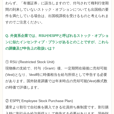
わらず、「有価証券」に該当しますので、付与されて権利行使期
間の到来していないストック・オプションについても出国税の要
件を満たしている場合は、出国税課税を受けるものと考えられま
すのでご注意ください。
Q. 外資系企業では、RSUやESPPと呼ばれるストック・オプショ
ンに似たインセンティブ・プランがあるとのことですが、これら
の調書及び申告上の取扱いは？
① RSU (Restricted Stock Unit)
現物株の支給で、付与（Grant）後、一定期間在籍後に売却可能
(Vest)となり、Vest時に時価相当を給与所得として申告する必要
があります。国外財産調書では年末時点の売却可能(Vest)株式数
の時価で評価します。
② ESPP( Employee Stock Purchase Plan)
通常より割引で自社株を購入できる社員持ち株制度です。割引購
入時に割引分を給与所得として申告する必要があります。国外財