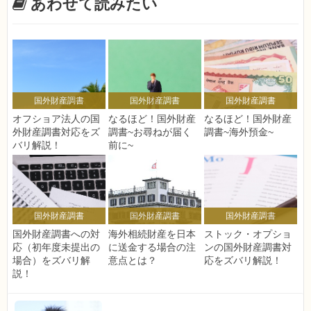
あわせて読みたい
国外財産調書
国外財産調書
国外財産調書
オフショア法人の国
なるほど！国外財産
なるほど！国外財産
外財産調書対応をズ
調書~お尋ねが届く
調書~海外預金~
バリ解説！
前に~
国外財産調書
国外財産調書
国外財産調書
国外財産調書への対
海外相続財産を日本
ストック・オプショ
応（初年度未提出の
に送金する場合の注
ンの国外財産調書対
場合）をズバリ解
意点とは？
応をズバリ解説！
説！