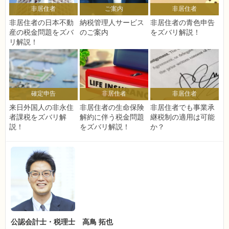
非居住者
ご案内
非居住者
非居住者の日本不動
納税管理人サービス
非居住者の青色申告
産の税金問題をズバ
のご案内
をズバリ解説！
リ解説！
確定申告
非居住者
非居住者
来日外国人の非永住
非居住者の生命保険
非居住者でも事業承
者課税をズバリ解
解約に伴う税金問題
継税制の適用は可能
説！
をズバリ解説！
か？
公認会計士・税理士 高鳥 拓也