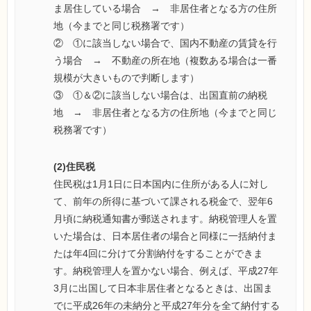
ま居住している場合 → 非居住者となる方の住所
地（今までと同じ税務署です）
② ①に該当しない場合で、国内不動産の賃貸を行
う場合 → 不動産の所在地（複数ある場合は一番
規模が大きいもので判断します）
③ ①＆②に該当しない場合は、出国直前の納税
地 → 非居住者となる方の住所地（今までと同じ
税務署です）
(2)住民税
住民税は1月1日に日本国内に住所がある人に対し
て、前年の所得に基づいて課される税金で、翌年6
月頃に納税通知書が郵送されます。納税管理人を置
いた場合は、日本居住者の場合と同様に一括納付ま
たは年4回に分けて分割納付をすることができま
す。納税管理人を置かない場合、例えば、平成27年
3月に出国して日本非居住者となるときは、出国ま
でに平成26年の未納分と平成27年分を全て納付する