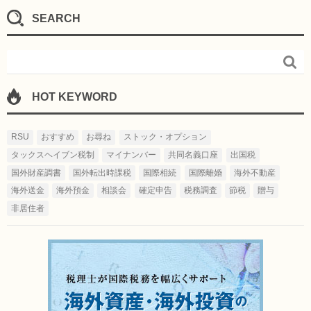
SEARCH

HOT KEYWORD
RSU
おすすめ
お尋ね
ストック・オプション
タックスヘイブン税制
マイナンバー
共同名義口座
出国税
国外財産調書
国外転出時課税
国際相続
国際離婚
海外不動産
海外送金
海外預金
相談会
確定申告
税務調査
節税
贈与
非居住者