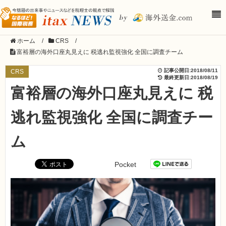
ホーム
/
CRS
/
富裕層の海外口座丸見えに 税逃れ監視強化 全国に調査チーム
記事公開日:
2018/08/11
CRS
最終更新日:
2018/08/19
富裕層の海外口座丸見えに 税
逃れ監視強化 全国に調査チー
ム
Pocket