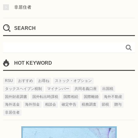
非居住者
SEARCH

HOT KEYWORD
RSU
おすすめ
お尋ね
ストック・オプション
タックスヘイブン税制
マイナンバー
共同名義口座
出国税
国外財産調書
国外転出時課税
国際相続
国際離婚
海外不動産
海外送金
海外預金
相談会
確定申告
税務調査
節税
贈与
非居住者