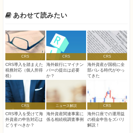
あわせて読みたい
CRS
CRS
CRS
CRS導入を踏まえた
海外銀行にマイナン
海外資産が国税に全
税務対応（個人所得
バーの提出は必要
部バレる時代がやっ
税）
か？
てきた
CRS
ニュース解説
CRS
CRS導入を受けて海
海外資産関連事案に
海外口座での運用益
外資産の申告対応は
係る相続税調査事例
の税金申告をズバリ
どうすべきか？
解説！