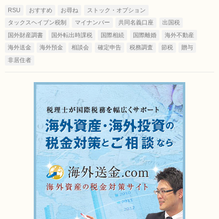
RSU
おすすめ
お尋ね
ストック・オプション
タックスヘイブン税制
マイナンバー
共同名義口座
出国税
国外財産調書
国外転出時課税
国際相続
国際離婚
海外不動産
海外送金
海外預金
相談会
確定申告
税務調査
節税
贈与
非居住者