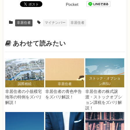
Pocket
非居住者
マイナンバー
非居住者
あわせて読みたい
ストック・オプショ
国際相続
非居住者
ン/RSU
非居住者の小規模宅
非居住者の青色申告
非居住者の株式譲
地等の特例をズバリ
をズバリ解説！
渡・ストックオプシ
解説！
ョン課税をズバリ解
説！