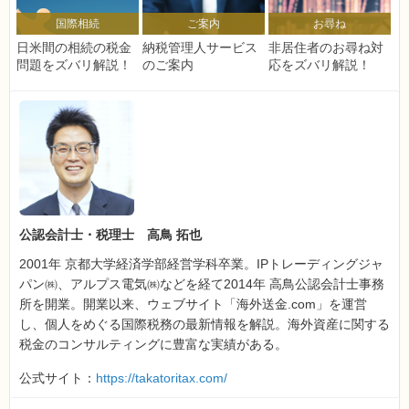
国際相続
ご案内
お尋ね
日米間の相続の税金
納税管理人サービス
非居住者のお尋ね対
問題をズバリ解説！
のご案内
応をズバリ解説！
公認会計士・税理士 高鳥 拓也
2001年 京都大学経済学部経営学科卒業。IPトレーディングジャ
パン㈱、アルプス電気㈱などを経て2014年 高鳥公認会計士事務
所を開業。開業以来、ウェブサイト「海外送金.com」を運営
し、個人をめぐる国際税務の最新情報を解説。海外資産に関する
税金のコンサルティングに豊富な実績がある。
公式サイト：
https://takatoritax.com/