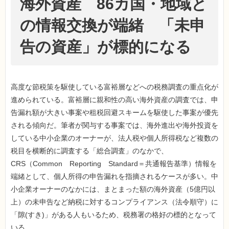
海外資産 86カ国・地域と
の情報交換が端緒 「未申
告の資産」が標的になる
高度な節税策を駆使している富裕層などへの税務調査の重点化が
進められている。富裕層に親和性の高い海外資産の調査では、申
告漏れ額が大きい事案や租税回避スキームを駆使した事案が優先
される傾向だ。筆者が関与する事案では、海外進出や海外投資を
している中小企業のオーナーが、法人税や個人所得税など複数の
税目を横断的に調査する「総合調査」のなかで、
CRS（Common Reporting Standard＝共通報告基準）情報を
端緒として、個人所得の申告漏れを指摘されるケースが多い。中
小企業オーナーのなかには、まとまった額の海外資産（5億円以
上）の未申告など納税に対するコンプライアンス（法令順守）に
「隙(すき)」がある人もいるため、税務署の格好の標的となって
いる。