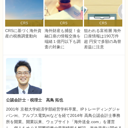
CRS
CRS
CRS
CRSに基づく海外資
海外財産も捕捉！金
狙われる富裕層 海外
産の税務調査動向
融口座の情報交換を
口座情報は190万件
端緒１億円以下も調
超 円安で多額の為替
査の対象に
差益に注意
公認会計士・税理士 高鳥 拓也
2001年 京都大学経済学部経営学科卒業。IPトレーディングジャ
パン㈱、アルプス電気㈱などを経て2014年 高鳥公認会計士事務
所を開業。開業以来、ウェブサイト「海外送金.com」を運営