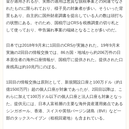
金が適用されるが、実際の適用は悪質な脱税事案との関連でなさ
れたものに限られており、様子見の対象者が多い。そういった背
景もあり、自主的に国外財産調書を提出している人の数は頭打ち
の状態にある。そのため、国税庁はCRSを税務調査の切り札と
して使っており、申告漏れ事案の端緒となることが多いのだ。
日本では2018年9月末に1回目のCRSが実施された。19年9月末
実施の2回目の情報交換では、86カ国・地域から約206万件の日
本居住者の海外口座情報が、国税庁に提供された。提供された口
座残高は約10兆円にのぼる。
1回目の情報交換は原則として、新規開設口座と100万ドル（約1
億1500万円）超の個人口座が対象であったが、2回目以降は、こ
れらに加えて100万ドル以下の個人口座と法人口座も対象となっ
た。提供元には、日本人富裕層の主要な海外資産運用拠点である
シンガポール、香港、スイスや英領バージン諸島（BVI）など一
部のタックスヘイブン（租税回避地）も含まれている。