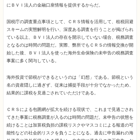
にＢＶＩ法人の金融口座情報を提供するからだ。
国税庁の調査重点事項として、ＣＲＳ情報を活用して、租税回避
スキームの実態解明を行い、深度ある調査を行うことが掲げられ
ている以上、ＢＶＩ法人の存在を開示していない場合、税務調査
となるのは時間の問題だ。実際、弊所でもＣＲＳの情報交換が開
始した後、ＢＶＩ法人を使った海外生命保険の未申告の税務調査
事案に多く関与している。
海外投資で節税ができるというのは「幻想」である。節税という
名の資産隠しに過ぎず、従来は捕捉手段が十分でなかったため、
結果的に課税を見過ごされていただけである。
ＣＲＳによる包囲網が拡大を続ける現状で、これまで見過ごされ
てきた事案に税務調査が入るのは時間の問題だ。未申告の状態を
続けることは加算税負担の課税リスクやマスコミによる報道の可
能性などの社会的リスクを負うことになる。過去に申告漏れの海