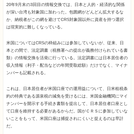
20年9月末の3回目の情報交換では、日本と人的・経済的な関係
が深い台湾も対象国に加わった。包囲網がどんどん拡大するな
か、納税者がこの網を避けてCRS対象国以外に資産を持つ選択
は現実的に難しくなっている。
米国についてはCRSの枠組みには参加していないが、従来、日
本との間で、法定調書（税務署への提出が義務付けられている書
類）の情報交換を活発に行っている。法定調書には日本居住者の
収入情報（利子・配当などの年間受取総額）だけでなく、マイナ
ンバーも記載される。
これは、日本居住者が米国口座での運用益について、日米租税条
約の特典である源泉税の減免を受けるには、米国金融機関にマイ
ナンバーを開示する手続き書類を提出して、日本居住者口座とし
て口座を維持する必要があるからだ。国がＣＲＳに参加していな
いことをもって、米国口座は捕捉されにくいと捉えるのは早計
だ。