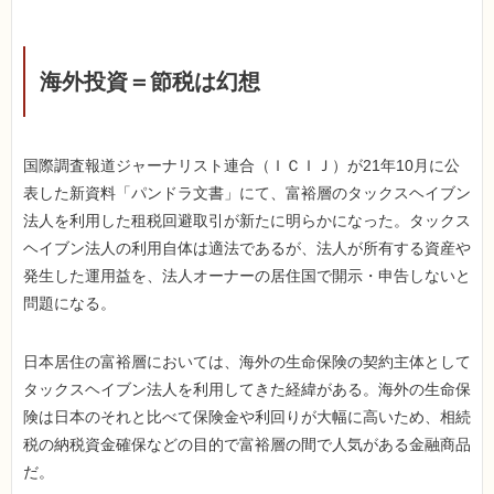
海外投資＝節税は幻想
国際調査報道ジャーナリスト連合（ＩＣＩＪ）が21年10月に公
表した新資料「パンドラ文書」にて、富裕層のタックスヘイブン
法人を利用した租税回避取引が新たに明らかになった。タックス
ヘイブン法人の利用自体は適法であるが、法人が所有する資産や
発生した運用益を、法人オーナーの居住国で開示・申告しないと
問題になる。
日本居住の富裕層においては、海外の生命保険の契約主体として
タックスヘイブン法人を利用してきた経緯がある。海外の生命保
険は日本のそれと比べて保険金や利回りが大幅に高いため、相続
税の納税資金確保などの目的で富裕層の間で人気がある金融商品
だ。