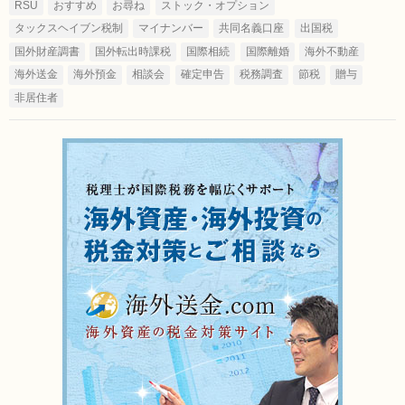
RSU
おすすめ
お尋ね
ストック・オプション
タックスヘイブン税制
マイナンバー
共同名義口座
出国税
国外財産調書
国外転出時課税
国際相続
国際離婚
海外不動産
海外送金
海外預金
相談会
確定申告
税務調査
節税
贈与
非居住者