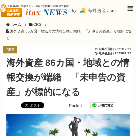
ホーム
/
CRS
/
海外資産 86カ国・地域との情報交換が端緒 「未申告の資産」が標的にな
る
記事公開日:
2021/12/21
CRS
最終更新日:
2023/01/22
海外資産 86カ国・地域との情
報交換が端緒 「未申告の資
産」が標的になる
Pocket