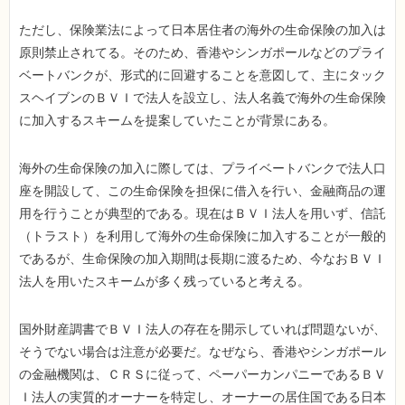
ただし、保険業法によって日本居住者の海外の生命保険の加入は
原則禁止されてる。そのため、香港やシンガポールなどのプライ
ベートバンクが、形式的に回避することを意図して、主にタック
スヘイブンのＢＶＩで法人を設立し、法人名義で海外の生命保険
に加入するスキームを提案していたことが背景にある。
海外の生命保険の加入に際しては、プライベートバンクで法人口
座を開設して、この生命保険を担保に借入を行い、金融商品の運
用を行うことが典型的である。現在はＢＶＩ法人を用いず、信託
（トラスト）を利用して海外の生命保険に加入することが一般的
であるが、生命保険の加入期間は長期に渡るため、今なおＢＶＩ
法人を用いたスキームが多く残っていると考える。
国外財産調書でＢＶＩ法人の存在を開示していれば問題ないが、
そうでない場合は注意が必要だ。なぜなら、香港やシンガポール
の金融機関は、ＣＲＳに従って、ペーパーカンパニーであるＢＶ
Ｉ法人の実質的オーナーを特定し、オーナーの居住国である日本