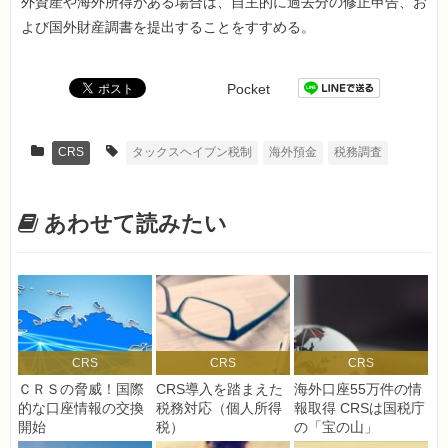
外資産や海外所得がある場合は、自主的に過去分の修正申告、お
よび国外財産調書を提出することをすすめる。
Pocket
CRS
タックスヘイブン税制
海外預金
税務調査
あわせて読みたい
CRS
CRS
CRS
ＣＲＳの脅威！国際
CRS導入を踏まえた
海外口座55万件の情
的な口座情報の交換
税務対応（個人所得
報取得 CRSは国税庁
開始
税）
の「宝の山」