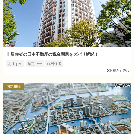
非居住者の日本不動産の税金問題をズバリ解説！
おすすめ
確定申告
非居住者
続きを読む
2014/10/05
国際相続