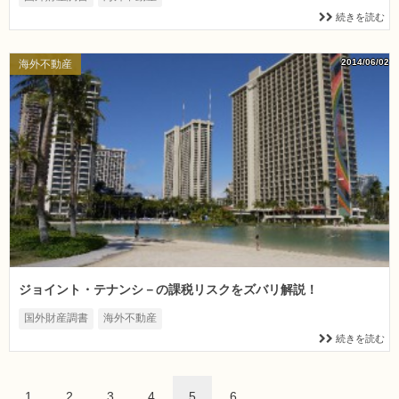
続きを読む
2014/06/02
海外不動産
ジョイント・テナンシ－の課税リスクをズバリ解説！
国外財産調書
海外不動産
続きを読む
1
2
3
4
5
6