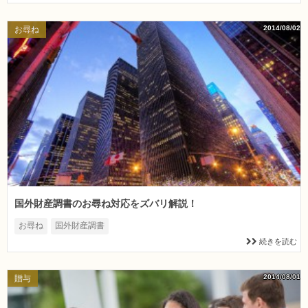
2014/08/02
お尋ね
国外財産調書のお尋ね対応をズバリ解説！
お尋ね
国外財産調書
続きを読む
2014/08/01
贈与