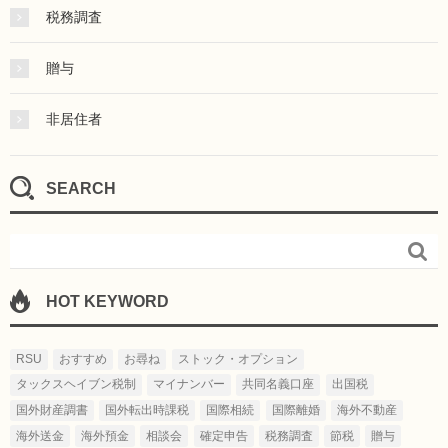
税務調査
贈与
非居住者
SEARCH

HOT KEYWORD
RSU
おすすめ
お尋ね
ストック・オプション
タックスヘイブン税制
マイナンバー
共同名義口座
出国税
国外財産調書
国外転出時課税
国際相続
国際離婚
海外不動産
海外送金
海外預金
相談会
確定申告
税務調査
節税
贈与