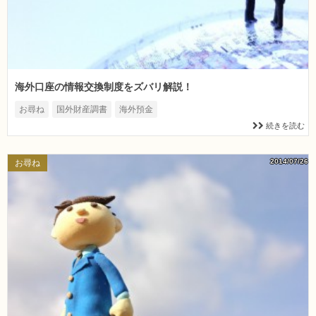
海外口座の情報交換制度をズバリ解説！
お尋ね
国外財産調書
海外預金
続きを読む
2014/07/26
お尋ね