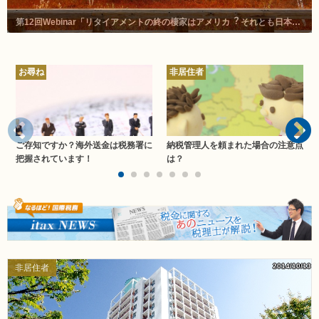
第12回Webinar「リタイアメントの終の棲家はアメリカ︖ それとも⽇本︖」
お尋ね
非居住者
ご存知ですか？海外送金は税務署に
納税管理人を頼まれた場合の注意点
把握されています！
は？
2014/10/13
非居住者