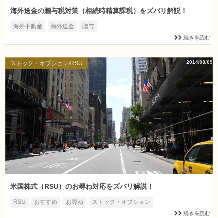
海外送金の贈与税対策（相続時精算課税）をズバリ解説！
海外不動産
海外送金
贈与
続きを読む
2014/08/09
ストック・オプション/RSU
米国株式（RSU）のお尋ね対応をズバリ解説！
RSU
おすすめ
お尋ね
ストック・オプション
続きを読む