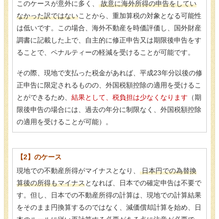
このケースが意外に多く、
故意に海外所得の申告をしてい
なかった訳ではない
ことから、重加算税の対象となる可能性
は低いです。この場合、海外不動産を時価評価し、国外財産
調書に記載した上で、自主的に修正申告又は期限後申告をす
ることで、ペナルティーの軽減を受けることが可能です。
その際、現地で支払った税金があれば、平成23年分以後の修
正申告に限定されるものの、外国税額控除の適用を受けるこ
とができるため、
結果として、税負担は少なくなります
（期
限後申告の場合には、過去の年分に制限なく、外国税額控除
の適用を受けることが可能）。
【2】のケース
現地での不動産所得がマイナスとなり、
日本円での為替換
算後の所得もマイナス
となれば、日本での確定申告は不要で
す。但し、日本での不動産所得の計算は、現地での計算結果
をそのまま円換算するのではなく、減価償却計算を始め、日