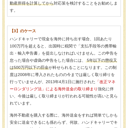
動産所得を計算してから
対応策を検討することをお勧めしま
す。
【3】のケース
ハンドキャリーで現金を海外に持ち出す場合、1回あたり
100万円を超えると、出国時に税関で「支払手段等の携帯輸
出・輸入申告書」を提出しなければいけません。この申告を
怠った場合や虚偽の申告をした場合には、
5年以下の懲役又
は500万円以下の罰金
が科せられることになります。この制
度は2008年に導入されたものの今までは厳しく取り締りを
行っていませんが、2013年4月1日に施行された
「改正マネ
ーロンダリング法」による海外送金の取り締まり
強化に伴
い、今後は厳しく取り締まりが行われる可能性が高いと見ら
れています。
海外不動産を購入する際に、海外送金をすれば簡単でしかも
安全に送金できるにも係わらず、何故、ハンドキャリーでキ