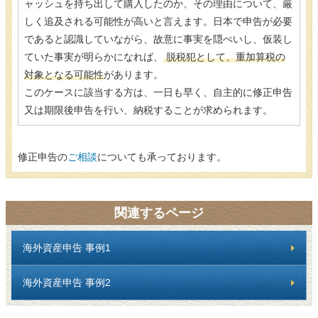
ャッシュを持ち出して購入したのか、その理由について、厳
しく追及される可能性が高いと言えます。日本で申告が必要
であると認識していながら、故意に事実を隠ぺいし、仮装し
ていた事実が明らかになれば、
脱税犯として、重加算税の
対象となる可能性
があります。
このケースに該当する方は、一日も早く、自主的に修正申告
又は期限後申告を行い、納税することが求められます。
修正申告の
ご相談
についても承っております。
関連するページ
海外資産申告 事例1
海外資産申告 事例2