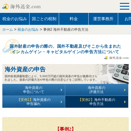
tog
nav
税金のお悩み
国ごとの税制
料金
運営事務所
お
>
>
ホーム
税金のお悩み
事例2 海外不動産の申告方法
国外財産の申告の際の、国外不動産及びそこから生まれた
インカムゲイン・キャピタルゲインの申告方法について
海外資産の申告
国外財産調書制度により、5,000万円超の国外資産の申告が義務付けら
れました。資産の評価方法や申告の際の注意などをご説明しています。
海外資産の
海外資産の
申告について
評価方法
【実例1】
海外資産の
【実例2】
海外不動産の
申告漏れ
申告方法
【事例2】